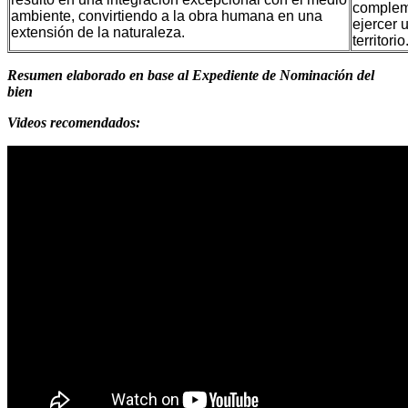
compleme
ambiente, convirtiendo a la obra humana en una
ejercer u
extensión de la naturaleza.
territorio
Resumen elaborado en base al Expediente de Nominación del
bien
Videos recomendados: