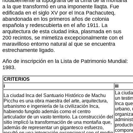
notablemente la topografía de la cima de la montaña
a la que transformó en una imponente llaqta. Fue
edificada en el siglo XV por el Inca Pachacuteq,
abandonada en los primeros años de colonia
española y redescubierta en el año 1911. La
arquitectura de esta ciudad inka, plasmada en sus
200 recintos, se mimetiza excepcionalmente con el
maravilloso entorno natural al que se encuentra
estrechamente ligado.
Año de inscripción en la Lista de Patrimonio Mundial:
1983.
CRITERIOS
i
iii
La ciud
La ciudad Inca del Santuario Histórico de Machu
un testi
Picchu es una obra maestra del arte, arquitectura,
Inca que
urbanismo e ingeniería de la civilización Inca,
urbano, 
habiendo fungido además como el centro
organiza
articulador de un vasto territorio. La construcción del
administr
sitio implicó la transformación de una montaña que,
producti
además de representar un gigantesco esfuerzo,
compone
resultó en una integración excepcional con el medio