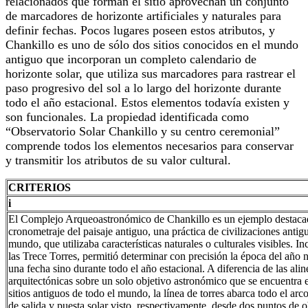
relacionados que forman el sitio aprovechan un conjunto
de marcadores de horizonte artificiales y naturales para
definir fechas. Pocos lugares poseen estos atributos, y
Chankillo es uno de sólo dos sitios conocidos en el mundo
antiguo que incorporan un completo calendario de
horizonte solar, que utiliza sus marcadores para rastrear el
paso progresivo del sol a lo largo del horizonte durante
todo el año estacional. Estos elementos todavía existen y
son funcionales. La propiedad identificada como
“Observatorio Solar Chankillo y su centro ceremonial”
comprende todos los elementos necesarios para conservar
y transmitir los atributos de su valor cultural.
CRITERIOS
i
El Complejo Arqueoastronómico de Chankillo es un ejemplo destaca
cronometraje del paisaje antiguo, una práctica de civilizaciones antig
mundo, que utilizaba características naturales o culturales visibles. I
las Trece Torres, permitió determinar con precisión la época del año 
una fecha sino durante todo el año estacional. A diferencia de las ali
arquitectónicas sobre un solo objetivo astronómico que se encuentra
sitios antiguos de todo el mundo, la línea de torres abarca todo el arc
de salida y puesta solar visto, respectivamente, desde dos puntos de 